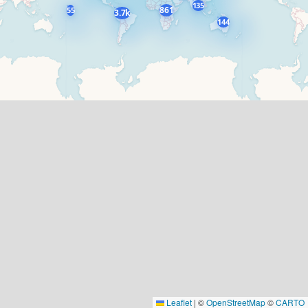
135
861
55
3.7k
144
Leaflet
|
©
OpenStreetMap
©
CARTO